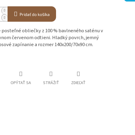
Pridať do košíka
 posteľné obliečky z 100 % bavlneného saténu v
vnom červenom odtieni. Hladký povrch, jemný
ipsové zapínanie a rozmer 140x200/70x90 cm.
OPÝTAŤ SA
STRÁŽIŤ
ZDIEĽAŤ