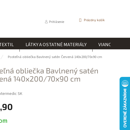
NÁKUPNÝ
Prázdny košík
Prihlásenie
KOŠÍK
TEXTIL
LÁTKY A OSTATNÉ MATERIÁLY
VIANOCE
Posteľná obliečka Bavlnený satén Červená 140x200/70x90 cm
eľná obliečka Bavlnený satén
ená 140x200/70x90 cm
ntermedic SK
,90
ová
dom