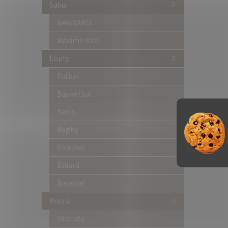
Sako
BAG SAKO
Maximo XXXL
Lopty
Futbal
Basketbal
Tenis
Rugby
Volejbal
Biliard
Basebal
Kreslá
Distinto