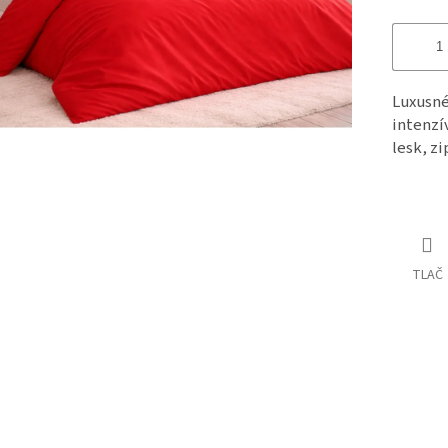
Luxusné
intenzí
lesk, z
TLAČ