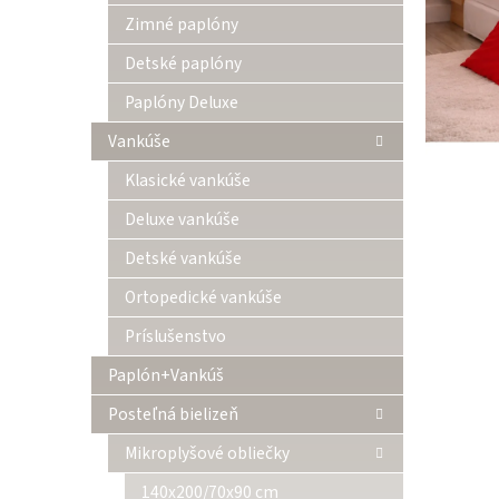
Zimné paplóny
Detské paplóny
Paplóny Deluxe
Vankúše
Klasické vankúše
Deluxe vankúše
Detské vankúše
Ortopedické vankúše
Príslušenstvo
Paplón+Vankúš
Posteľná bielizeň
Mikroplyšové obliečky
140x200/70x90 cm