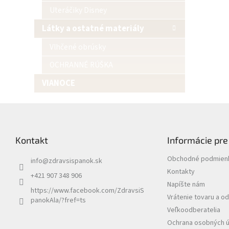
Uteráčiky Disney
Látky a ostatné materiály
Vlhčené obrúsky
OCHRANNÉ RÚŠKA
VIANOCE
Z
á
p
Kontakt
Informácie pre
ä
t
Obchodné podmien
info
@
zdravsispanok.sk
i
Kontakty
e
+421 907 348 906
Napíšte nám
https://www.facebook.com/ZdravsiS
Vrátenie tovaru a o
panokAla/?fref=ts
Veľkoodberatelia
Ochrana osobných 