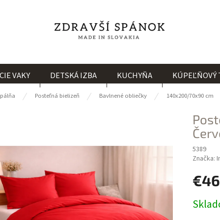
CIE VAKY
DETSKÁ IZBA
KUCHYŇA
KÚPEĽŇOVÝ 
Spálňa
Posteľná bielizeň
Bavlnené obliečky
140x200/70x90 cm
Post
Červ
5389
Značka:
I
€46
Jednotk
Skla
cena: