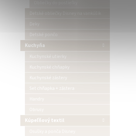
Obliečky do postieľky
Detské obliečky Disney na vankúšik
Deky
Detské pončo
Kuchyňa
Kuchynské utierky
Kuchynské chňapky
Kuchynské zástery
Set chňapka + zástera
Handry
Obrusy
Kúpeľňový textil
Osušky a ponča Disney