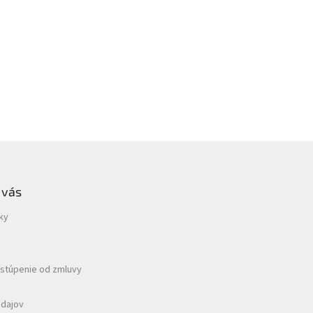
 vás
ky
dstúpenie od zmluvy
údajov