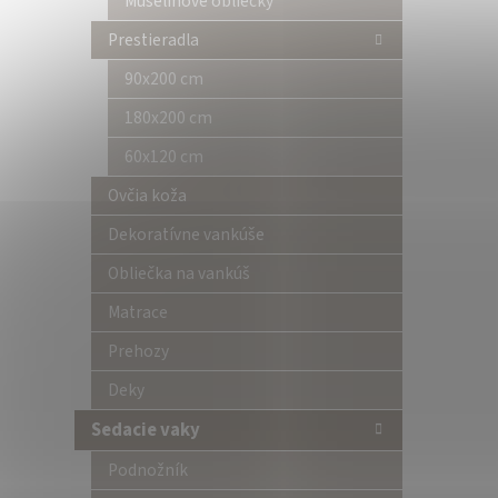
Mušelínové obliečky
Prestieradla
90x200 cm
180x200 cm
60x120 cm
Ovčia koža
Dekoratívne vankúše
Obliečka na vankúš
Matrace
Prehozy
Deky
Sedacie vaky
Podnožník