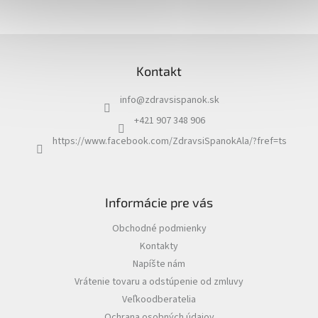
l
á
d
Z
a
á
c
Kontakt
p
i
ä
e
info
@
zdravsispanok.sk
t
p
i
r
+421 907 348 906
v
e
https://www.facebook.com/ZdravsiSpanokAla/?fref=ts
k
y
v
ý
p
Informácie pre vás
i
s
Obchodné podmienky
u
Kontakty
Napíšte nám
Vrátenie tovaru a odstúpenie od zmluvy
Veľkoodberatelia
Ochrana osobných údajov