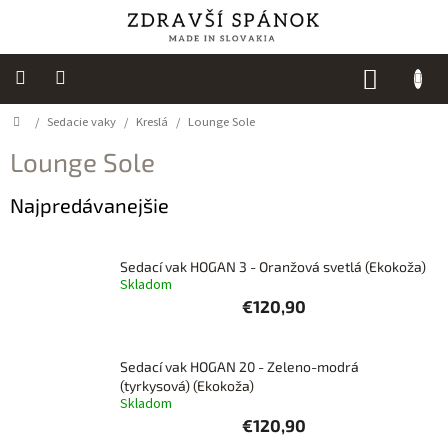
Prejsť
na
obsah
NÁKUP
KOŠÍK
Domov
/
Sedacie vaky
/
Kreslá
/
Lounge Sole
Výpredaj
Lounge Sole
NOVINKY
Najpredávanejšie
Spálňa
Sedacie
Sedací vak HOGAN 3 - Oranžová svetlá (Ekokoža)
vaky
Skladom
€120,90
Detská
izba
Sedací vak HOGAN 20 - Zeleno-modrá
(tyrkysová) (Ekokoža)
Kuchyňa
Skladom
€120,90
Kúpeľňový