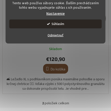
Tento web používa súbory cookie. Ďalším prechádzaním
tohto webu vyjadrujete súhlas s ich používaním.
Nastavenie
€150,90
–19 %
Súhlasím
Sedací vak HOGAN 20 - Zeleno-modrá (tyrkysová)
Odmietnuť
(Ekokoža)
Skladom
€120,90
Do košíka
🛋️ Ležadlo XL s podhlavníkom ponúka maximálne pohodlie a oporu
krčnej chrbtice 🧘‍♀️. Vďaka výplni z 500 l polystyrénového granulátu
sa dokonale prispôsobí telu. Je vhodné pre...
2
položiek celkom
O
v