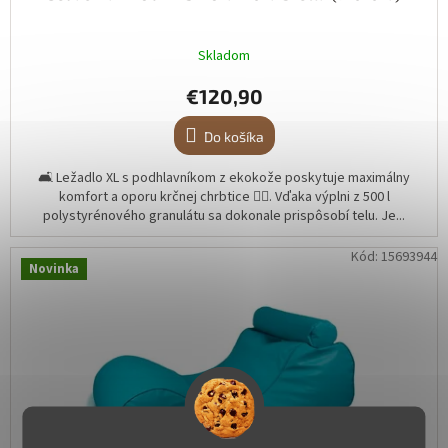
Skladom
€120,90
Do košíka
🛋️ Ležadlo XL s podhlavníkom z ekokože poskytuje maximálny
komfort a oporu krčnej chrbtice 🧘‍♀️. Vďaka výplni z 500 l
polystyrénového granulátu sa dokonale prispôsobí telu. Je...
Kód:
15693944
Novinka