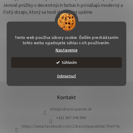
Jemné prúžky v decentných farbách prinášajú moderný a
čistý dizajn, ktorý sa hodí do každej spálne.
Tento web používa súbory cookie. Ďalším prechádzaním
tohto webu vyjadrujete súhlas s ich používaním.
OPÝTAŤ SA
STRÁŽIŤ
ZDIEĽAŤ
Nastavenie
Súhlasím
Odmietnuť
Z
á
Kontakt
p
ä
info
@
zdravsispanok.sk
t
i
+421 907 348 906
e
https://www.facebook.com/ZdravsiSpanokAla/?fref=ts