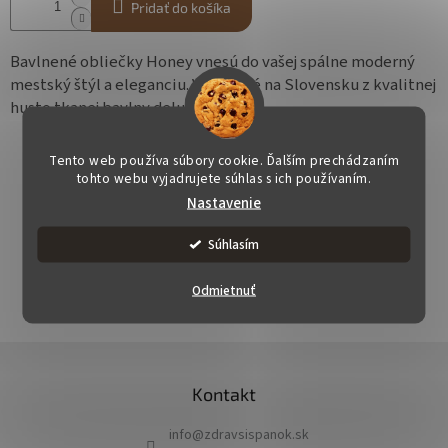
Pridať do košíka
Bavlnené obliečky Honey vnesú do vašej spálne moderný
mestský štýl a eleganciu. Vyrobené na Slovensku z kvalitnej
husto tkanej bavlny deluxe.
Tento web používa súbory cookie. Ďalším prechádzaním
tohto webu vyjadrujete súhlas s ich používaním.
Nastavenie
OPÝTAŤ SA
STRÁŽIŤ
ZDIEĽAŤ
Súhlasím
Odmietnuť
Z
á
Kontakt
p
ä
info
@
zdravsispanok.sk
t