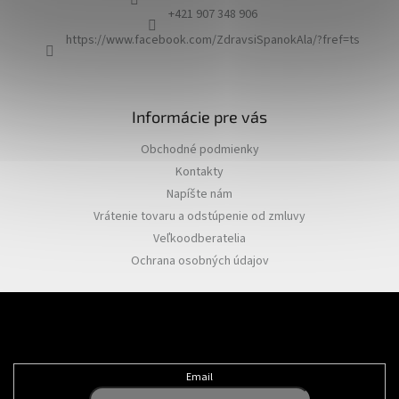
i
+421 907 348 906
e
https://www.facebook.com/ZdravsiSpanokAla/?fref=ts
Informácie pre vás
Obchodné podmienky
Kontakty
Napíšte nám
Vrátenie tovaru a odstúpenie od zmluvy
Veľkoodberatelia
Ochrana osobných údajov
Odoberať newsletter
Email