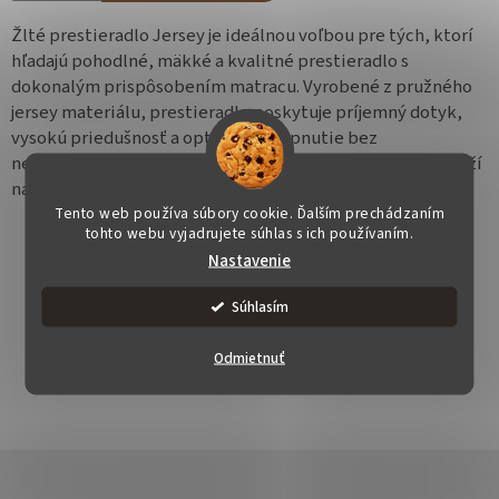
Žlté prestieradlo Jersey je ideálnou voľbou pre tých, ktorí
hľadajú pohodlné, mäkké a kvalitné prestieradlo s
dokonalým prispôsobením matracu. Vyrobené z pružného
jersey materiálu, prestieradlo poskytuje príjemný dotyk,
vysokú priedušnosť a optimálne napnutie bez
nepríjemných záhybov. Vďaka elastickému lemu pevne drží
na matraci a je vhodné pre výšku matraca až
20 cm
.
Tento web používa súbory cookie. Ďalším prechádzaním
tohto webu vyjadrujete súhlas s ich používaním.
Nastavenie
Súhlasím
OPÝTAŤ SA
STRÁŽIŤ
ZDIEĽAŤ
Odmietnuť
Z
á