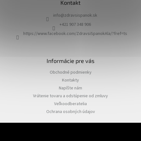
Kontakt
p
ä
info
@
zdravsispanok.sk
t
i
+421 907 348 906
e
https://www.facebook.com/ZdravsiSpanokAla/?fref=ts
Informácie pre vás
Obchodné podmienky
Kontakty
Napíšte nám
Vrátenie tovaru a odstúpenie od zmluvy
Veľkoodberatelia
Ochrana osobných údajov
Odoberať newsletter