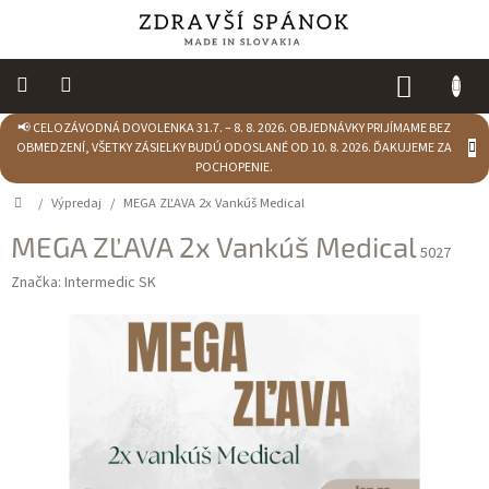
Prejsť
na
obsah
NÁKUP
KOŠÍK
📢 CELOZÁVODNÁ DOVOLENKA 31.7. – 8. 8. 2026. OBJEDNÁVKY PRIJÍMAME BEZ
Výpredaj
OBMEDZENÍ, VŠETKY ZÁSIELKY BUDÚ ODOSLANÉ OD 10. 8. 2026. ĎAKUJEME ZA
POCHOPENIE.
NOVINKY
Domov
/
Výpredaj
/
MEGA ZĽAVA 2x Vankúš Medical
Spálňa
MEGA ZĽAVA 2x Vankúš Medical
5027
Sedacie
Značka:
Intermedic SK
vaky
Detská
izba
Kuchyňa
Kúpeľňový