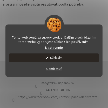
zipsu si môžete výplň regulovať podľa potreby.
OPÝTAŤ SA
STRÁŽIŤ
ZDIEĽAŤ
Tento web používa súbory cookie. Ďalším prechádzaním
tohto webu vyjadrujete súhlas s ich používaním.
Nastavenie
Súhlasím
Z
á
Odmietnuť
Kontakt
p
ä
info
@
zdravsispanok.sk
t
i
+421 907 348 906
e
https://www.facebook.com/ZdravsiSpanokAla/?fref=ts