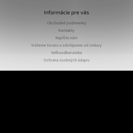
Informácie pre vás
Obchodné podmienky
Kontakty
Napíšte nám
Vrátenie tovaru a odstúpenie od zmluvy
Veľkoodberatelia
Ochrana osobných údajov
Odoberať newsletter
Vložte svoj e-mail a my Vám budeme zasielať informácie o nových
produktoch na našom e-shope.
Email
PRIHLÁSIŤ SA