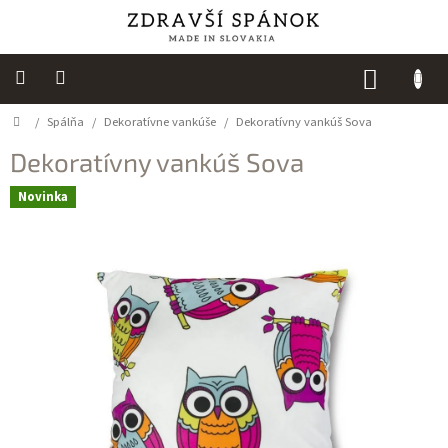
Prejsť
na
obsah
NÁKUP
KOŠÍK
Domov
/
Spálňa
/
Dekoratívne vankúše
/
Dekoratívny vankúš Sova
Výpredaj
Dekoratívny vankúš Sova
NOVINKY
Novinka
Spálňa
Sedacie
vaky
Detská
izba
Kuchyňa
Kúpeľňový