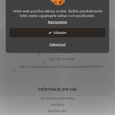
OPÝTAŤ SA
STRÁŽIŤ
ZDIEĽAŤ
Tento web používa súbory cookie. Ďalším prechádzaním
tohto webu vyjadrujete súhlas s ich používaním.
Nastavenie
Z
Súhlasím
á
Kontakt
p
Odmietnuť
ä
info
@
zdravsispanok.sk
t
i
+421 907 348 906
e
https://www.facebook.com/ZdravsiSpanokAla/?fref=ts
Informácie pre vás
Obchodné podmienky
Kontakty
Napíšte nám