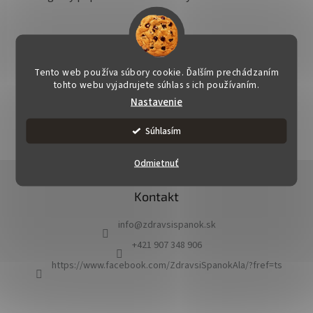
Tento web používa súbory cookie. Ďalším prechádzaním
tohto webu vyjadrujete súhlas s ich používaním.
OPÝTAŤ SA
STRÁŽIŤ
ZDIEĽAŤ
Nastavenie
Súhlasím
Odmietnuť
Z
á
Kontakt
p
ä
info
@
zdravsispanok.sk
t
i
+421 907 348 906
e
https://www.facebook.com/ZdravsiSpanokAla/?fref=ts