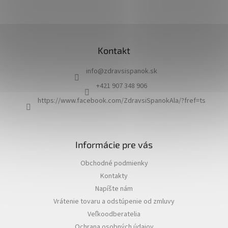
Z
á
Kontakt
p
ä
info
@
zdravsispanok.sk
t
i
+421 907 348 906
e
https://www.facebook.com/ZdravsiSpanokAla/?fref=ts
Informácie pre vás
Obchodné podmienky
Kontakty
Napíšte nám
Vrátenie tovaru a odstúpenie od zmluvy
Veľkoodberatelia
Ochrana osobných údajov