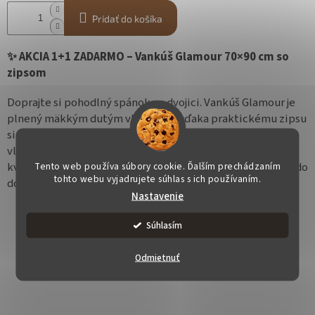
Pridať do košíka
✨ AKCIA 1+1 ZADARMO – Vankúš Glamour 70×90 cm so
zipsom
Doprajte si pohodlný spánok vo dvojici. Vankúš Glamour je
plnený mäkkým dutým vláknom a vďaka praktickému zipsu
si môžete jednoducho regulovať množstvo výplne podľa
vlastných potrieb. V akcii
1+1 ZADARMO
získate dva
kvalitné antialergické vankúše za cenu jedného – ideálne do
Tento web používa súbory cookie. Ďalším prechádzaním
tohto webu vyjadrujete súhlas s ich používaním.
domácnosti, na chatu alebo ako výhodnú zásobu.
Nastavenie
Súhlasím
Odmietnuť
OPÝTAŤ SA
STRÁŽIŤ
ZDIEĽAŤ