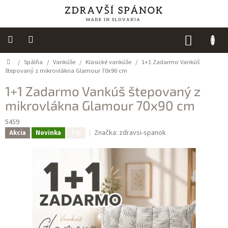
Prejsť
na
obsah
NÁKUP
KOŠÍK
Domov
/
Spálňa
/
Vankúše
/
Klasické vankúše
/
1+1 Zadarmo Vankúš
Výpredaj
štepovaný z mikrovlákna Glamour 70x90 cm
NOVINKY
1+1 Zadarmo Vankúš štepovaný z
mikrovlákna Glamour 70x90 cm
Spálňa
5459
Sedacie
Značka:
zdravsi-spanok
Akcia
Novinka
Tip
vaky
Detská
izba
Kuchyňa
Kúpeľňový