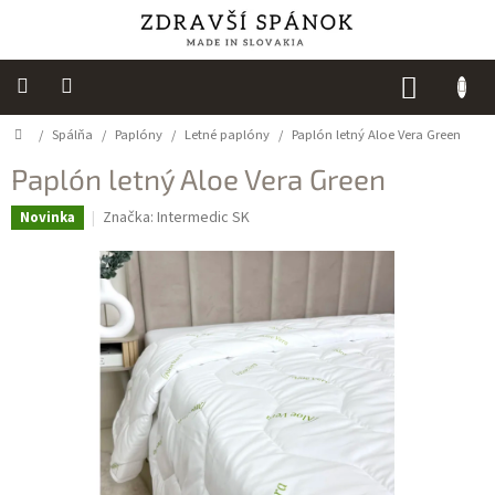
Prejsť
na
obsah
NÁKUP
KOŠÍK
Domov
/
Spálňa
/
Paplóny
/
Letné paplóny
/
Paplón letný Aloe Vera Green
Výpredaj
Paplón letný Aloe Vera Green
NOVINKY
Značka:
Intermedic SK
Novinka
Spálňa
Sedacie
vaky
Detská
izba
Kuchyňa
Kúpeľňový