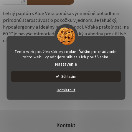
Letný paplón s Aloe Vera ponúka výnimočné pohodlie a
prírodnú starostlivosť o pokožku v jednom. Je ľahučký,
hypoalergénny a ideálny na teplé noci. Vďaka prateľnosti na
60 °C je navyše mimoriadne hygienický a vhodný pre citlivé
osoby.
Tento web používa súbory cookie. Ďalším prechádzaním
tohto webu vyjadrujete súhlas s ich používaním.
Nastavenie
Súhlasím
OPÝTAŤ SA
STRÁŽIŤ
ZDIEĽAŤ
Odmietnuť
Z
á
Kontakt
p