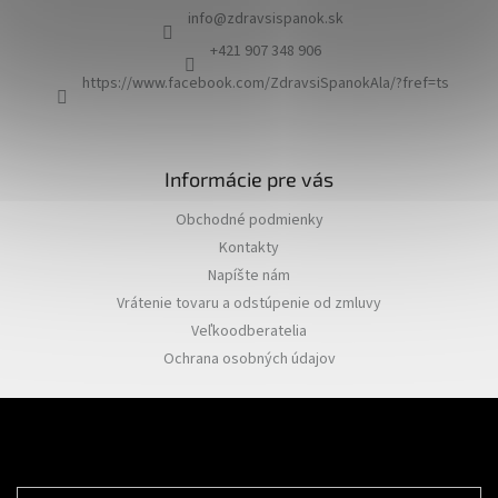
ä
info
@
zdravsispanok.sk
t
i
+421 907 348 906
e
https://www.facebook.com/ZdravsiSpanokAla/?fref=ts
Informácie pre vás
Obchodné podmienky
Kontakty
Napíšte nám
Vrátenie tovaru a odstúpenie od zmluvy
Veľkoodberatelia
Ochrana osobných údajov
Odoberať newsletter