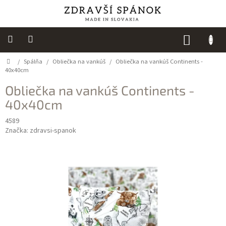
Prejsť
na
obsah
NÁKUP
KOŠÍK
Domov
/
Spálňa
/
Obliečka na vankúš
/
Obliečka na vankúš Continents -
Výpredaj
40x40cm
NOVINKY
Obliečka na vankúš Continents -
40x40cm
Spálňa
4589
Sedacie
Značka:
zdravsi-spanok
vaky
Detská
izba
Kuchyňa
Kúpeľňový