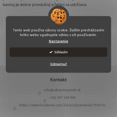
bavlny je dobre priedušný a ľahko sa udržiava.
Tento web používa súbory cookie. Ďalším prechádzaním
tohto webu vyjadrujete súhlas s ich používaním.
OPÝTAŤ SA
STRÁŽIŤ
ZDIEĽAŤ
Nastavenie
Súhlasím
Odmietnuť
Z
á
Kontakt
p
ä
info
@
zdravsispanok.sk
t
i
+421 907 348 906
e
https://www.facebook.com/ZdravsiSpanokAla/?fref=ts