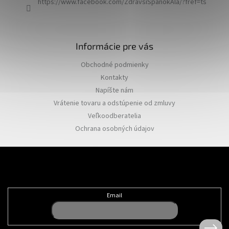
https://www.facebook.com/ZdravsiSpanokAla/?fref=ts
Informácie pre vás
Obchodné podmienky
Kontakty
Napíšte nám
Vrátenie tovaru a odstúpenie od zmluvy
Veľkoodberatelia
Ochrana osobných údajov
Odoberať newsletter
Email