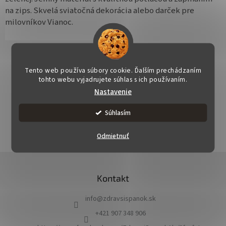
na zips. Skvelá sviatočná dekorácia alebo darček pre
milovníkov Vianoc.
Tento web používa súbory cookie. Ďalším prechádzaním
tohto webu vyjadrujete súhlas s ich používaním.
Nastavenie
OPÝTAŤ SA
STRÁŽIŤ
ZDIEĽAŤ
Súhlasím
Odmietnuť
Z
á
Kontakt
p
ä
info
@
zdravsispanok.sk
t
i
+421 907 348 906
e