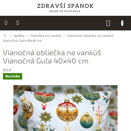
Prejsť
na
obsah
NÁKUP
KOŠÍK
Domov
/
Spálňa
/
Obliečka na vankúš
/
Vianočná obliečka na vankúš
Výpredaj
Vianočná Guľa 40x40 cm
NOVINKY
Vianočná obliečka na vankúš
Vianočná Guľa 40x40 cm
Spálňa
9314
Sedacie
Novinka
vaky
Detská
izba
Kuchyňa
Kúpeľňový