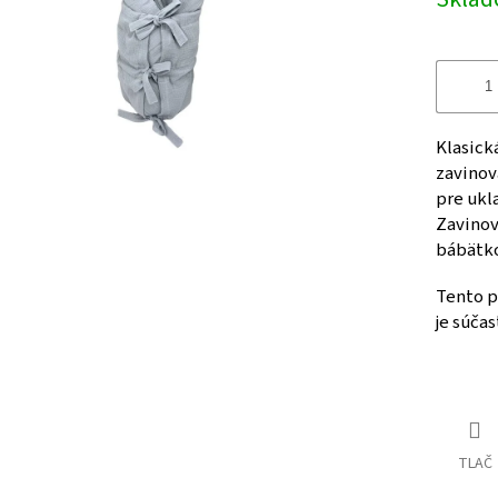
cena:
Klasick
zavinov
pre ukla
Zavinova
bábätko
Tento p
je súča
TLAČ