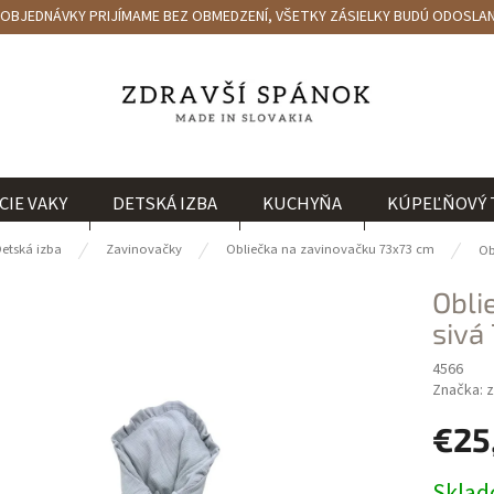
6. OBJEDNÁVKY PRIJÍMAME BEZ OBMEDZENÍ, VŠETKY ZÁSIELKY BUDÚ ODOSLANÉ
CIE VAKY
DETSKÁ IZBA
KUCHYŇA
KÚPEĽŇOVÝ 
etská izba
Zavinovačky
Obliečka na zavinovačku 73x73 cm
Ob
Obli
sivá
4566
Značka:
z
€25
Jednotk
Skla