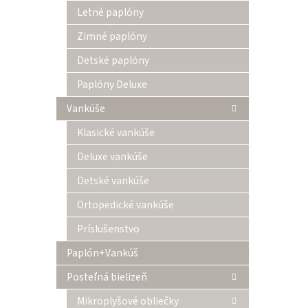
l
Letné paplóny
Zimné paplóny
Detské paplóny
Paplóny Deluxe
Vankúše
Klasické vankúše
Deluxe vankúše
Detské vankúše
Ortopedické vankúše
Príslušenstvo
Paplón+Vankúš
Posteľná bielizeň
Mikroplyšové obliečky