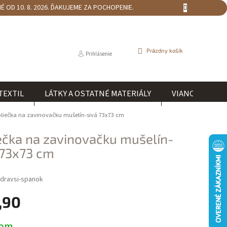
 OD 10. 8. 2026. ĎAKUJEME ZA POCHOPENIE.
NÁKUPNÝ
Prázdny košík
Prihlásenie
KOŠÍK
TEXTIL
LÁTKY A OSTATNÉ MATERIÁLY
VIANOCE
liečka na zavinovačku mušelín-sivá 73x73 cm
ečka na zavinovačku mušelín-
 73x73 cm
dravsi-spanok
,90
ová
dom