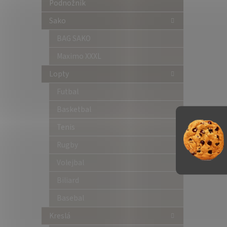
Podnožník
Sako
BAG SAKO
Maximo XXXL
Lopty
Futbal
Basketbal
Tenis
Rugby
Volejbal
Biliard
Basebal
Kreslá