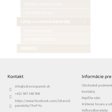
Osušky a ponča Disney
Uteráčiky Disney
Látky a ostatné materiály
Vlhčené obrúsky
OCHRANNÉ RÚŠKA
VIANOCE
Z
á
p
Kontakt
Informácie pre
ä
t
Obchodné podmien
info
@
zdravsispanok.sk
i
Kontakty
e
+421 907 348 906
Napíšte nám
https://www.facebook.com/ZdravsiS
Vrátenie tovaru a o
panokAla/?fref=ts
Veľkoodberatelia