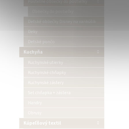
Posteľné obliečky do postieľky
Obliečky do postieľky
Detské obliečky Disney na vankúšik
Deky
Detské pončo
Kuchyňa
Kuchynské utierky
Kuchynské chňapky
Kuchynské zástery
Set chňapka + zástera
Handry
Obrusy
Kúpeľňový textil