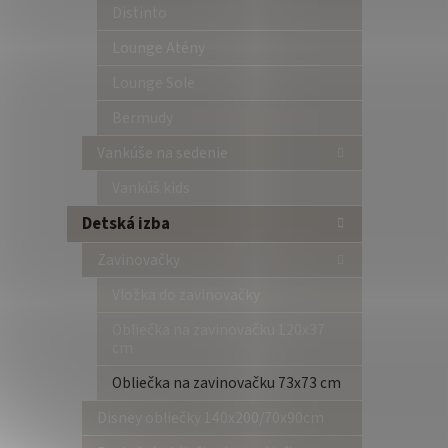
Distinto
Lounge Atény
Lounge Sole
Bermudy
Vankúše na sedenie
Vankúš kids
Detská izba
Zavinovačky
Vložka do zavinovačky
Obliečka na zavinovačku 120x37
cm
Obliečka na zavinovačku 73x73 cm
Disney obliečky 140x200/70x90cm