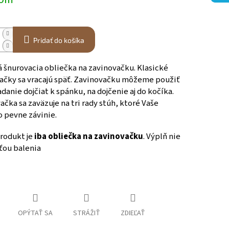
Pridať do košíka
á šnurovacia obliečka na zavinovačku. Klasické
ačky sa vracajú späť. Zavinovačku môžeme použiť
danie dojčiat k spánku, na dojčenie aj do kočíka.
čka sa zaväzuje na tri rady stúh, ktoré Vaše
 pevne závinie.
rodukt je
iba obliečka na zavinovačku
. Výplň nie
sťou balenia
OPÝTAŤ SA
STRÁŽIŤ
ZDIEĽAŤ