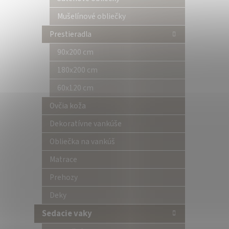
Mušelínové obliečky
Prestieradla
90x200 cm
180x200 cm
60x120 cm
Ovčia koža
Dekoratívne vankúše
Obliečka na vankúš
Matrace
Prehozy
Deky
Sedacie vaky