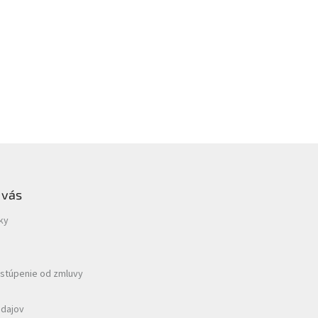
 vás
ky
dstúpenie od zmluvy
údajov