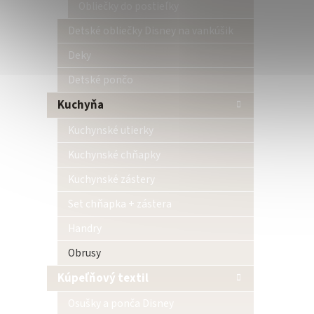
Obliečky do postieľky
Detské obliečky Disney na vankúšik
Deky
Detské pončo
Kuchyňa
Kuchynské utierky
Kuchynské chňapky
Kuchynské zástery
Set chňapka + zástera
Handry
Obrusy
Kúpeľňový textil
Osušky a ponča Disney