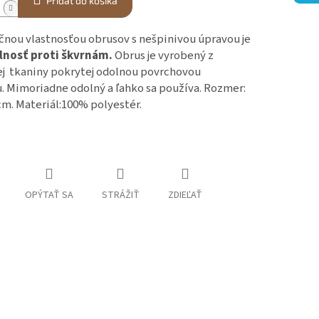
Pridať do košíka
nou vlastnosťou obrusov s nešpinivou úpravou je
lnosť proti škvrnám.
Obrus je vyrobený z
ej tkaniny pokrytej odolnou povrchovou
. Mimoriadne odolný a ľahko sa používa. Rozmer:
cm. Materiál:100% polyestér.
OPÝTAŤ SA
STRÁŽIŤ
ZDIEĽAŤ