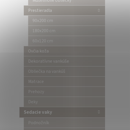
Mušelínové obliečky
Prestieradla
90x200 cm
180x200 cm
60x120 cm
Ovčia koža
Dekoratívne vankúše
Obliečka na vankúš
Matrace
Prehozy
Deky
Sedacie vaky
Podnožník