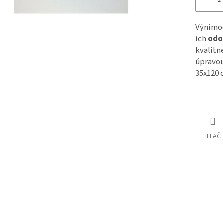
Výnimoč
ich
odo
kvalitn
úpravou
35x120 
TLAČ