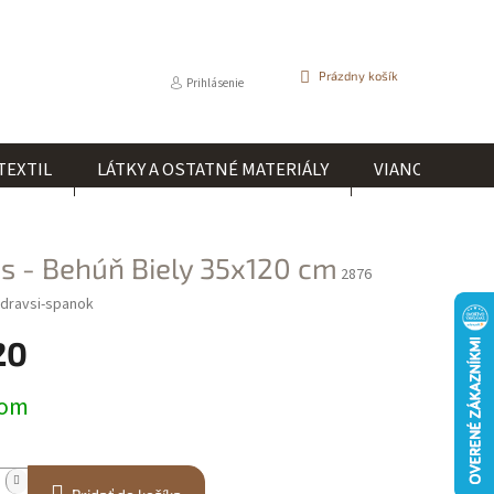
NÁKUPNÝ
Prázdny košík
Prihlásenie
KOŠÍK
TEXTIL
LÁTKY A OSTATNÉ MATERIÁLY
VIANOCE
s - Behúň Biely 35x120 cm
2876
dravsi-spanok
20
ová
dom