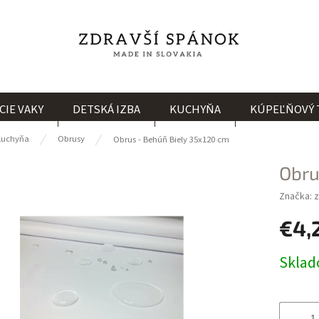
CIE VAKY
DETSKÁ IZBA
KUCHYŇA
KÚPEĽŇOVÝ 
Kuchyňa
Obrusy
Obrus - Behúň Biely 35x120 cm
Obru
Značka:
z
€4,
Jednotk
Skla
cena: