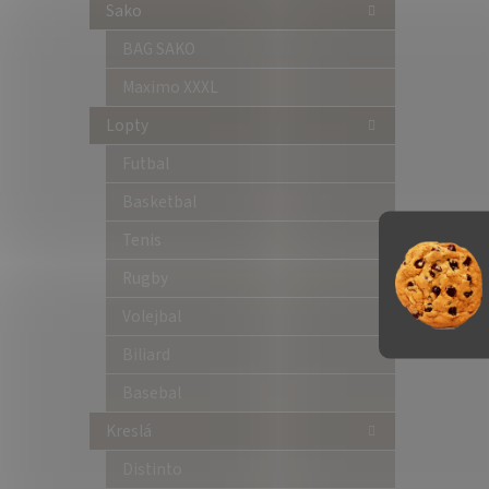
Sako
BAG SAKO
Maximo XXXL
Lopty
Futbal
Basketbal
Tenis
Rugby
Volejbal
Biliard
Basebal
Kreslá
Distinto