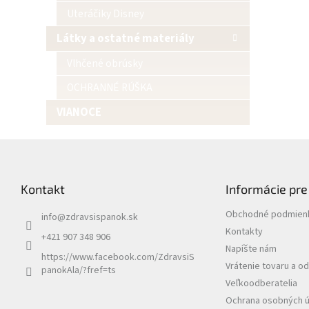
Uteráčiky Disney
Látky a ostatné materiály
Vlhčené obrúsky
OCHRANNÉ RÚŠKA
VIANOCE
Z
á
p
Kontakt
Informácie pre
ä
t
Obchodné podmien
info
@
zdravsispanok.sk
i
Kontakty
e
+421 907 348 906
Napíšte nám
https://www.facebook.com/ZdravsiS
Vrátenie tovaru a o
panokAla/?fref=ts
Veľkoodberatelia
Ochrana osobných 