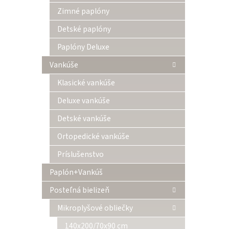
Zimné paplóny
Detské paplóny
Paplóny Deluxe
Vankúše
Klasické vankúše
Deluxe vankúše
Detské vankúše
Ortopedické vankúše
Príslušenstvo
Paplón+Vankúš
Posteľná bielizeň
Mikroplyšové obliečky
140x200/70x90 cm