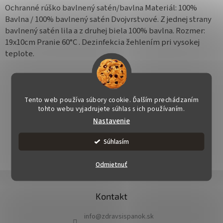
Ochranné rúško bavlnený satén/bavlna Materiál: 100%
Bavlna / 100% bavlnený satén Dvojvrstvové. Z jednej strany
bavlnený satén lila a z druhej biela 100% bavlna. Rozmer:
19x10cm Pranie 60°C . Dezinfekcia žehlením pri vysokej
teplote.
Tento web používa súbory cookie. Ďalším prechádzaním
tohto webu vyjadrujete súhlas s ich používaním.
OPÝTAŤ SA
STRÁŽIŤ
ZDIEĽAŤ
Nastavenie
Súhlasím
Odmietnuť
Z
á
Kontakt
p
ä
info
@
zdravsispanok.sk
t