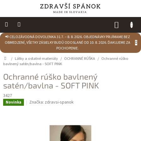
Prejsť
na
obsah
NÁKUP
KOŠÍK
📢 CELOZÁVODNÁ DOVOLENKA 31.7. – 8. 8. 2026. OBJEDNÁVKY PRIJÍMAME BEZ
Výpredaj
OBMEDZENÍ, VŠETKY ZÁSIELKY BUDÚ ODOSLANÉ OD 10. 8. 2026. ĎAKUJEME ZA
POCHOPENIE.
NOVINKY
Domov
/
Látky a ostatné materiály
/
OCHRANNÉ RÚŠKA
/
Ochranné rúško
bavlnený satén/bavlna - SOFT PINK
Spálňa
Ochranné rúško bavlnený
Sedacie
satén/bavlna - SOFT PINK
vaky
3427
Značka:
zdravsi-spanok
Novinka
Detská
izba
Kuchyňa
Kúpeľňový