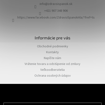
ä
info
@
zdravsispanok.sk
t
i
+421 907 348 906
e
https://www.facebook.com/ZdravsiSpanokAla/?fref=ts
Informácie pre vás
Obchodné podmienky
Kontakty
Napíšte nám
Vrátenie tovaru a odstúpenie od zmluvy
Veľkoodberatelia
Ochrana osobných údajov
Odoberať newsletter