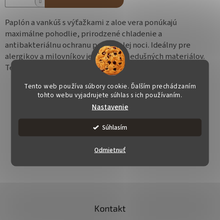
Paplón a vankúš s výťažkami z aloe vera ponúkajú
maximálne pohodlie, prirodzené chladenie a
antibakteriálnu ochranu počas celej noci. Ideálny pre
alergikov a milovníkov jemných, priedušných materiálov.
Teraz za
uvádzaciu cenu so zľavou -50 %
!
Tento web používa súbory cookie. Ďalším prechádzaním
tohto webu vyjadrujete súhlas s ich používaním.
Nastavenie
Súhlasím
OPÝTAŤ SA
STRÁŽIŤ
ZDIEĽAŤ
Odmietnuť
Z
á
Kontakt
p