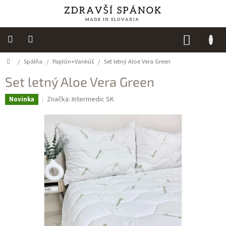
Prejsť
na
obsah
NÁKUP
KOŠÍK
Domov
/
Spálňa
/
Paplón+Vankúš
/
Set letný Aloe Vera Green
Výpredaj
Set letný Aloe Vera Green
NOVINKY
Značka:
Intermedic SK
Novinka
Spálňa
Sedacie
vaky
Detská
izba
Kuchyňa
Kúpeľňový