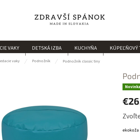
CIE VAKY
DETSKÁ IZBA
KUCHYŇA
KÚPEĽŇOVÝ 
edacie vaky
Podnožník
Podnožník classic tiny
Podn
Novink
€26
Jednotk
Zvoľte
cena:
ekokoža