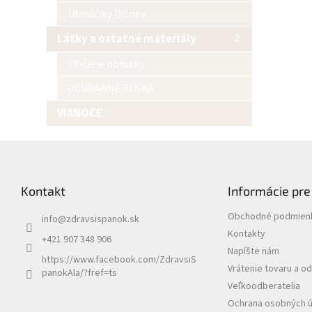
Uteráčiky Disney
Látky a ostatné materiály
Vlhčené obrúsky
OCHRANNÉ RÚŠKA
VIANOCE
Z
á
p
Kontakt
Informácie pre
ä
t
Obchodné podmien
info
@
zdravsispanok.sk
i
Kontakty
e
+421 907 348 906
Napíšte nám
https://www.facebook.com/ZdravsiS
Vrátenie tovaru a o
panokAla/?fref=ts
Veľkoodberatelia
Ochrana osobných 