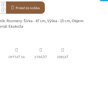
Pridať do košíka
ík. Rozmery: Šírka - 47 cm, Výška - 15 cm, Objem:
eriál: Ekokoža
OPÝTAŤ SA
STRÁŽIŤ
ZDIEĽAŤ