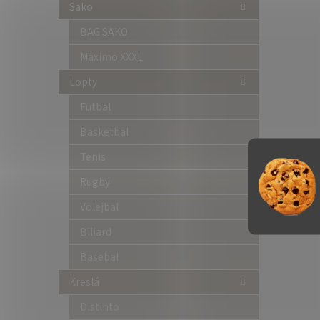
Sako
BAG SAKO
Maximo XXXL
Lopty
Futbal
Basketbal
Tenis
Rugby
Volejbal
Biliard
Basebal
Kreslá
Distinto