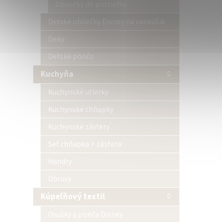
Obliečky do postieľky
Detské obliečky Disney na vankúšik
Deky
Detské pončo
Kuchyňa
Kuchynské utierky
Kuchynské chňapky
Kuchynské zástery
Set chňapka + zástera
Handry
Obrusy
Kúpeľňový textil
Osušky a ponča Disney