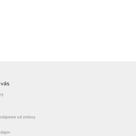
 vás
ky
dstúpenie od zmluvy
údajov