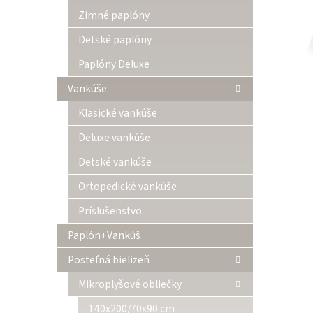
Zimné paplóny
Detské paplóny
Paplóny Deluxe
Vankúše
Klasické vankúše
Deluxe vankúše
Detské vankúše
Ortopedické vankúše
Príslušenstvo
Paplón+Vankúš
Posteľná bielizeň
Mikroplyšové obliečky
140x200/70x90 cm