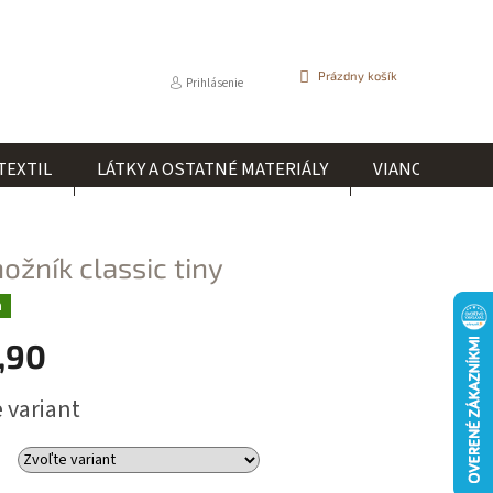
NÁKUPNÝ
Prázdny košík
Prihlásenie
KOŠÍK
TEXTIL
LÁTKY A OSTATNÉ MATERIÁLY
VIANOCE
ožník classic tiny
a
,90
ová
 variant