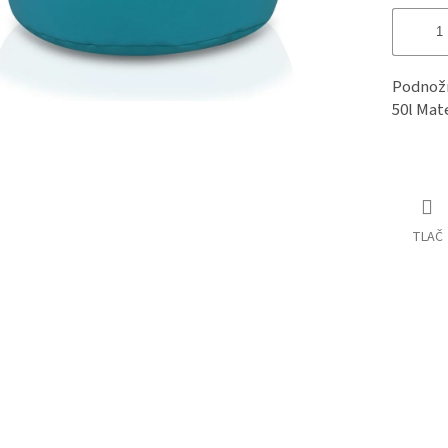
Podnožn
50l Mat
TLAČ