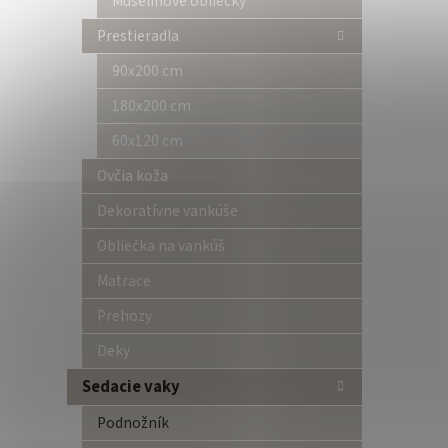
Mušelínové obliečky
Prestieradla
90x200 cm
180x200 cm
60x120 cm
Ovčia koža
Dekoratívne vankúše
Obliečka na vankúš
Matrace
Prehozy
Deky
Sedacie vaky
Podnožník