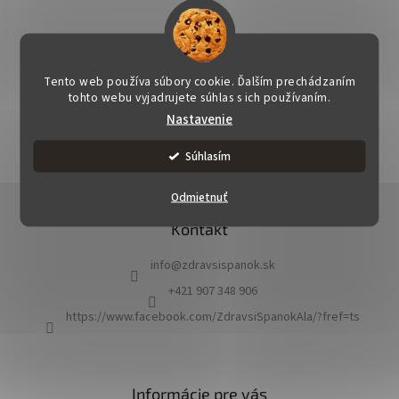
Tento web používa súbory cookie. Ďalším prechádzaním
OPÝTAŤ SA
STRÁŽIŤ
ZDIEĽAŤ
tohto webu vyjadrujete súhlas s ich používaním.
Nastavenie
Súhlasím
Z
Odmietnuť
á
Kontakt
p
ä
info
@
zdravsispanok.sk
t
i
+421 907 348 906
e
https://www.facebook.com/ZdravsiSpanokAla/?fref=ts
Informácie pre vás