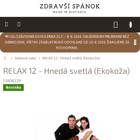
Prejsť
na
obsah
NÁKUP
KOŠÍK
📢 CELOZÁVODNÁ DOVOLENKA 31.7. – 8. 8. 2026. OBJEDNÁVKY PRIJÍMAME BEZ
Výpredaj
OBMEDZENÍ, VŠETKY ZÁSIELKY BUDÚ ODOSLANÉ OD 10. 8. 2026. ĎAKUJEME ZA
POCHOPENIE.
NOVINKY
Domov
/
Sedacie vaky
/
RELAX 12 - Hnedá svetlá (Ekokoža)
Spálňa
RELAX 12 - Hnedá svetlá (Ekokoža)
Sedacie
15638229
vaky
Novinka
Detská
izba
Kuchyňa
Kúpeľňový