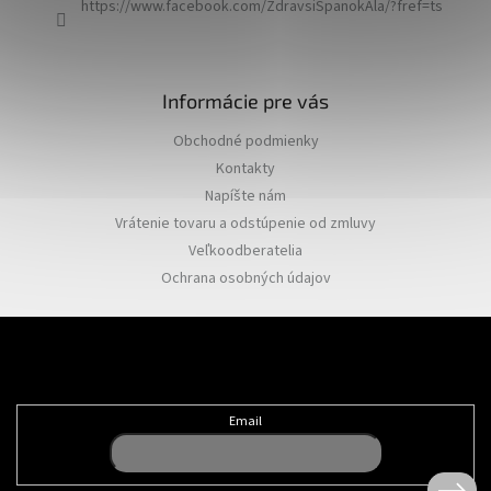
https://www.facebook.com/ZdravsiSpanokAla/?fref=ts
Informácie pre vás
Obchodné podmienky
Kontakty
Napíšte nám
Vrátenie tovaru a odstúpenie od zmluvy
Veľkoodberatelia
Ochrana osobných údajov
Odoberať newsletter
Email