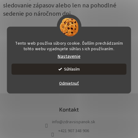
sledovanie zápasov alebo len na pohodlné
sedenie po náročnom dni.
Tento web používa súbory cookie. Ďalším prechádzaním
tohto webu vyjadrujete súhlas s ich používaním.
Nastavenie
OPÝTAŤ SA
STRÁŽIŤ
ZDIEĽAŤ
Súhlasím
Odmietnuť
Z
á
Kontakt
p
ä
info
@
zdravsispanok.sk
t
i
+421 907 348 906
e