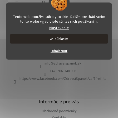
OPÝTAŤ SA
STRÁŽIŤ
ZDIEĽAŤ
Tento web používa súbory cookie. Ďalším prechádzaním
tohto webu vyjadrujete súhlas s ich používaním.
Nastavenie
Súhlasím
Z
á
Odmietnuť
Kontakt
p
ä
info
@
zdravsispanok.sk
t
i
+421 907 348 906
e
https://www.facebook.com/ZdravsiSpanokAla/?fref=ts
Informácie pre vás
Obchodné podmienky
Kontakty