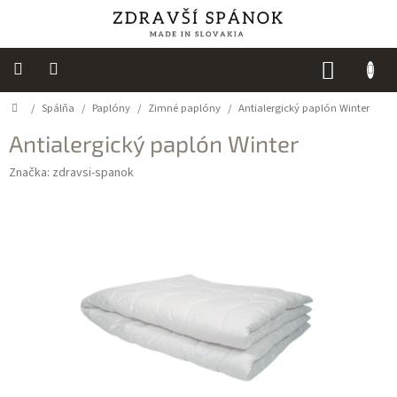
Prejsť
na
obsah
NÁKUP
KOŠÍK
Domov
/
Spálňa
/
Paplóny
/
Zimné paplóny
/
Antialergický paplón Winter
Výpredaj
Antialergický paplón Winter
NOVINKY
Značka:
zdravsi-spanok
Spálňa
Sedacie
vaky
Detská
izba
Kuchyňa
Kúpeľňový